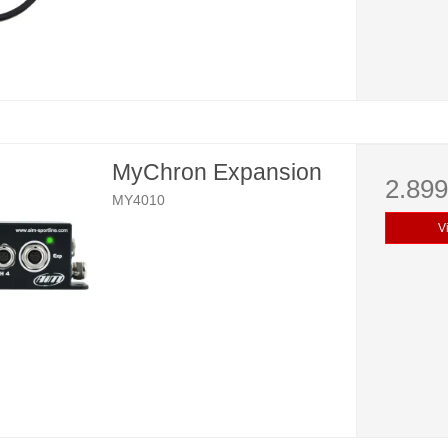
MyChron Expansion
2.89
MY4010
V