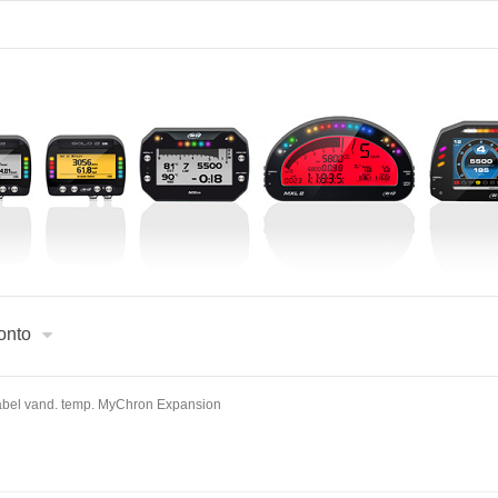
onto
abel vand. temp. MyChron Expansion