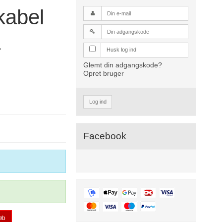
kabel
.
Husk log ind
Glemt din adgangskode?
Opret bruger
Log ind
Facebook
øb