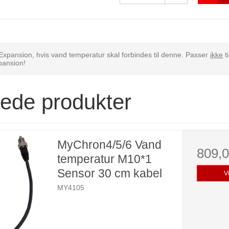
Expansion, hvis vand temperatur skal forbindes til denne. Passer
ikke
t
xpansion!
rede produkter
MyChron4/5/6 Vand
809,
temperatur M10*1
Sensor 30 cm kabel
V
MY4105