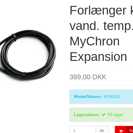
Forlænger 
vand. temp
MyChron
Expansion
389,00 DKK
Model/Varenr.:
MY4015
Lagerstatus:
På lager
stk.
K