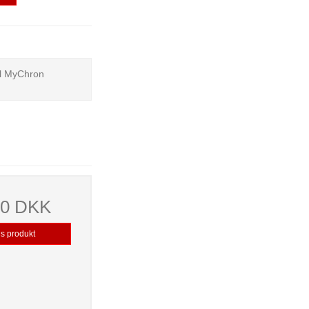
il MyChron
00 DKK
is produkt