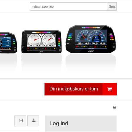
Søg
Din indkøbskurv er tom
Log ind