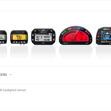
onto
til hastighed sensor