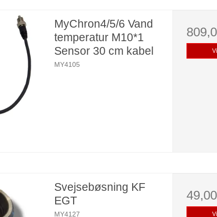
MyChron4/5/6 Vand
809,
temperatur M10*1
Sensor 30 cm kabel
V
MY4105
Svejsebøsning KF
49,0
EGT
MY4127
V