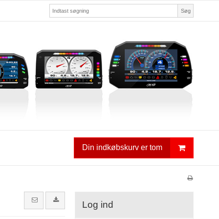
Søg
Din indkøbskurv er tom
Log ind