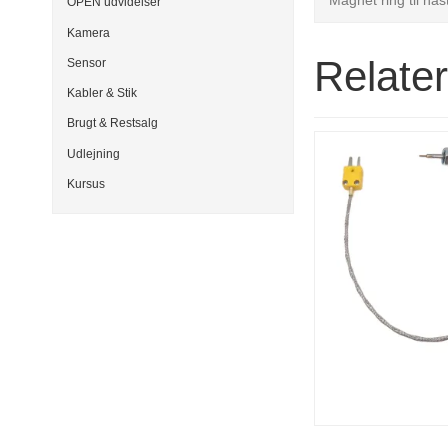
OPEN udvidelser
Kamera
Relate
Sensor
Kabler & Stik
Brugt & Restsalg
Udlejning
Kursus