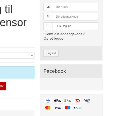
til
sensor
Husk log ind
Glemt din adgangskode?
Opret bruger
Log ind
Facebook
øb