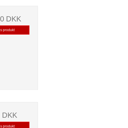
00 DKK
is produkt
0 DKK
is produkt