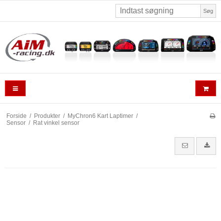
Søg
Forside
/
Produkter
/
MyChron6 Kart Laptimer
/
Sensor
/
Rat vinkel sensor