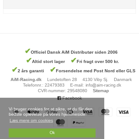
✔
Officiel Dansk AiM Distributør siden 2006
✔
✔
Altid stort lager
Fri fragt over 500 kr.
✔
✔
2 års garanti
Forsendelse med Post Nord eller GLS
AiM-Racing.dk
Lundetoften 28
4130 Viby Sj.
Danmark
Telefonnr.
:
22479383
E-mail
:
CVR-nummer
:
29548080
Sitemap
Facebook
Vi bruger cookies for at sikre, at du får den
bedste oplevelse på vores hjemmeside.
Læs mere om cookies
Ok