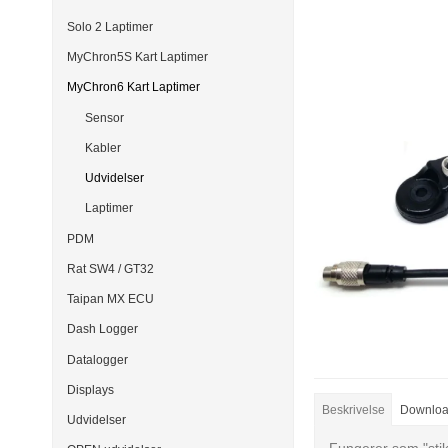
Solo 2 Laptimer
MyChron5S Kart Laptimer
MyChron6 Kart Laptimer
Sensor
Kabler
Udvidelser
Laptimer
PDM
Rat SW4 / GT32
Taipan MX ECU
Dash Logger
Datalogger
Displays
Beskrivelse
Downlo
Udvidelser
Fungerer som "sti