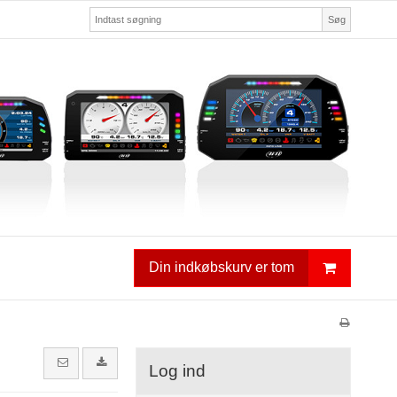
Søg
Din indkøbskurv er tom
Log ind