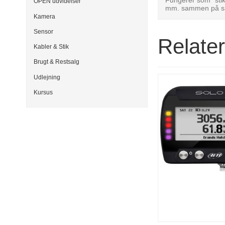
OPEN udvidelser
mm. sammen på 
Kamera
Sensor
Relate
Kabler & Stik
Brugt & Restsalg
Udlejning
Kursus