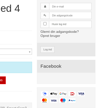
ed 4
Husk log ind
Glemt din adgangskode?
Opret bruger
Log ind
Facebook
øb
GPS09, SmartyCam3