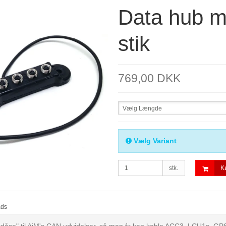
Data hub m
stik
769,00 DKK
Vælg Længde
Vælg Variant
stk.
K
ads
kdåse" til AiM's CAN udvidelser, så man fx kan koble ACC3, LCU1s, 