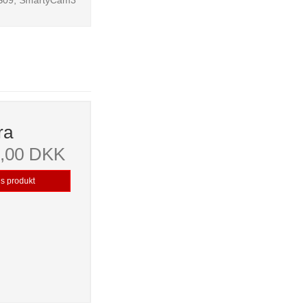
ra
9,00 DKK
is produkt