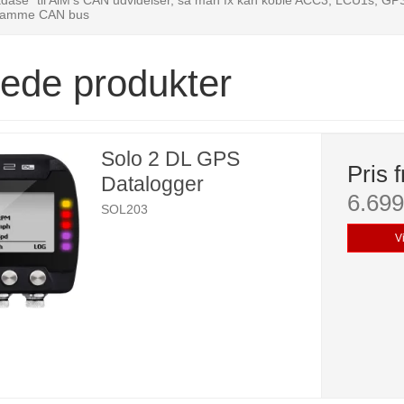
samme CAN bus
rede produkter
Solo 2 DL GPS
Pris f
Datalogger
6.69
SOL203
V