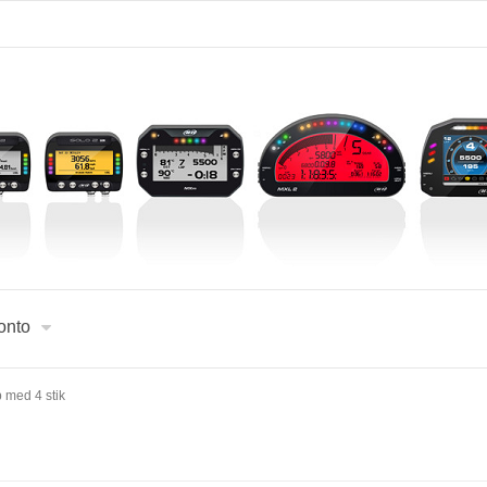
onto
 med 4 stik