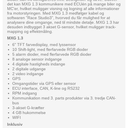
det kan MXG 1.3 kommunikere med ECUén på mange biler og
MC'er, hvilket muliggør visning og logning af alle informationer
fra motorstyringen. Med MXG 1.3 medfølger kabel og
softwaren ”Race Studio3”, hvorved du får mulighed for at
analysere dine omgange, ned til mindste detalje. MXG 1.3 har
desuden indbygget 3 akset G-sensor, hvilket muliggør track-
mapping og effektmåling.
MXG 1.3
6" TFT farvedisplay, med lyssensor
10 Shift-light, med flerfarvede RGB dioder
5 alarm dioder, med flerfarvede RGB dioder
8 analoge sensor indgange
4 digitale hastigheds indange
2 digitale udgange
2 video indgange
GPS
Omgangstider via GPS eller sensor
ECU interface, CAN, K-line og RS232
RPM indgang
Kommunikation med 3. parts produkter via 3. tredje CAN-
bus
3-akset G-kræfter
4 GB hukommelse
WIFI
Inklusiv