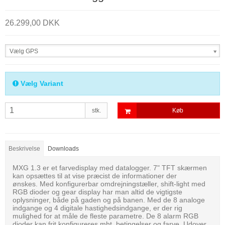
26.299,00 DKK
Vælg GPS
Vælg Variant
stk.
Køb
Beskrivelse
Downloads
MXG 1.3 er et farvedisplay med datalogger. 7" TFT skærmen
kan opsættes til at vise præcist de informationer der
ønskes. Med konfigurerbar omdrejningstæller, shift-light med
RGB dioder og gear display har man altid de vigtigste
oplysninger, både på gaden og på banen. Med de 8 analoge
indgange og 4 digitale hastighedsindgange, er der rig
mulighed for at måle de fleste parametre. De 8 alarm RGB
dioder kan frit konfigureres mht. betingelser og farve. Udover