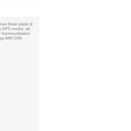
n finde plads til
g GPS modul, alt
or kommunikation
ige AIM CAN