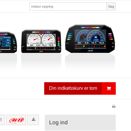
Søg
Din indkøbskurv er tom
Log ind