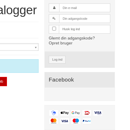
logger
Husk log ind
Glemt din adgangskode?
Opret bruger
Log ind
Facebook
øb