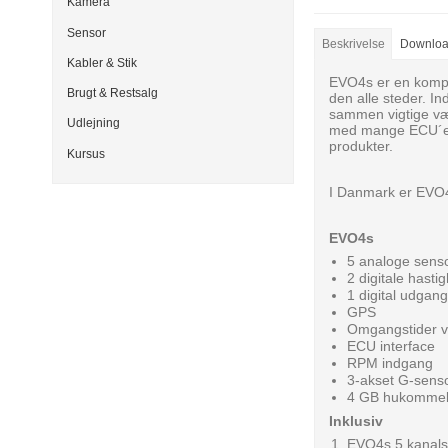
Kamera
Sensor
Beskrivelse
Downlo
Kabler & Stik
EVO4s er en kompa
Brugt & Restsalg
den alle steder. I
sammen vigtige vær
Udlejning
med mange ECU´er 
produkter.
Kursus
I Danmark er EVO4
EVO4s
5 analoge sens
2 digitale hast
1 digital udgang
GPS
Omgangstider v
ECU interface
RPM indgang
3-akset G-sens
4 GB hukomme
Inklusiv
EVO4s 5 kanals