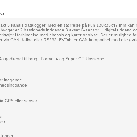
ads
kt 5 kanals datalogger. Med en størrelse på kun 130x35x47 mm kan ma
ndbygget er 2 hastigheds indgange,3 akset G-sensor, 1 digital udgang o
ktøjer i forbindelse med chassis og kører analyse. Der er mulighed f
via CAN, K-line eller RS232. EVO4s er CAN kompatibel med alle øvr
s godkendt til brug i Formel 4 og Super GT klasserne.
or indgange
ighedsindgange
ia GPS eller sensor
or
lse
 logger