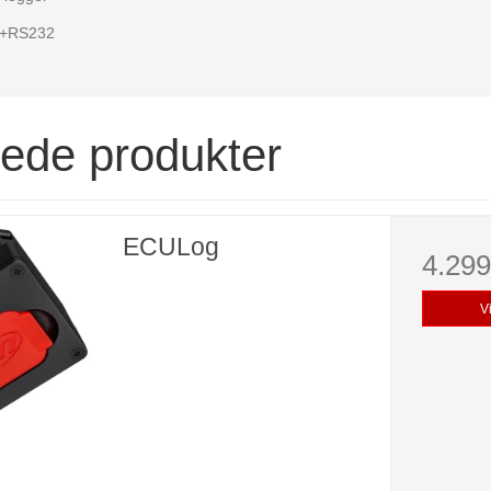
N+RS232
rede produkter
ECULog
4.29
V