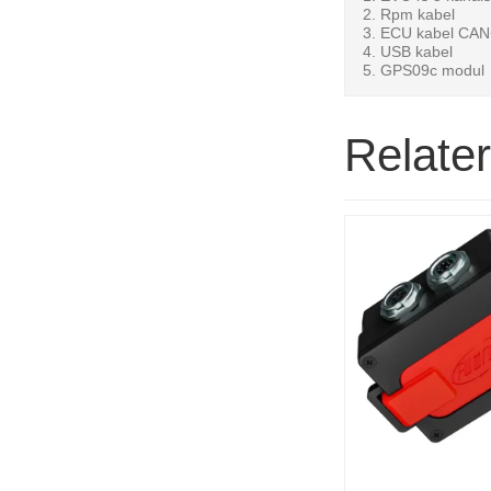
Rpm kabel
ECU kabel CA
USB kabel
GPS09c modul
Relate