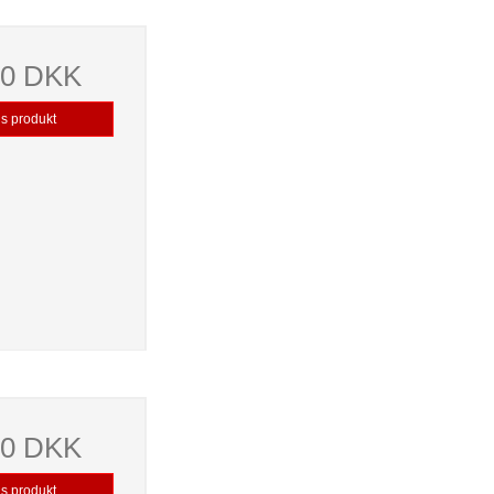
00 DKK
is produkt
00 DKK
is produkt