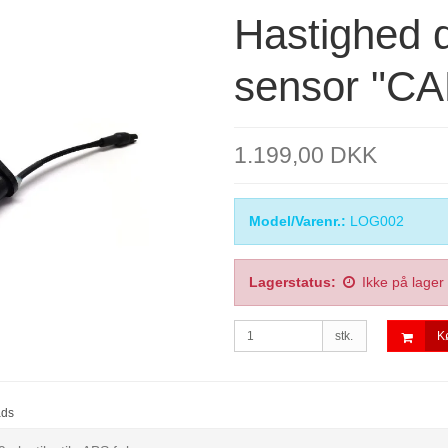
Hastighed d
sensor "CA
1.199,00 DKK
Model/Varenr.:
LOG002
Lagerstatus:
Ikke på lager
stk.
K
ads