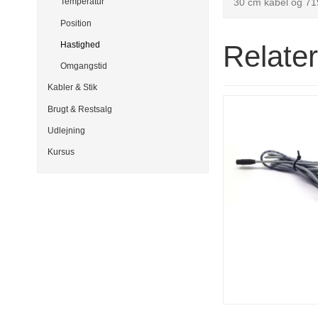
30 cm kabel og 719 
Temperatur
Position
Relate
Hastighed
Omgangstid
Kabler & Stik
Brugt & Restsalg
Udlejning
Kursus