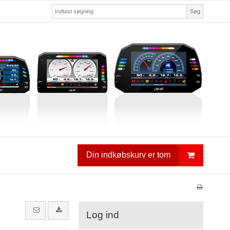
Søg
Din indkøbskurv er tom
Log ind