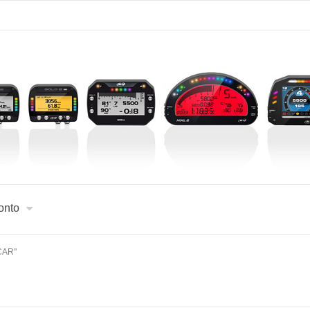
onto
"CAR"