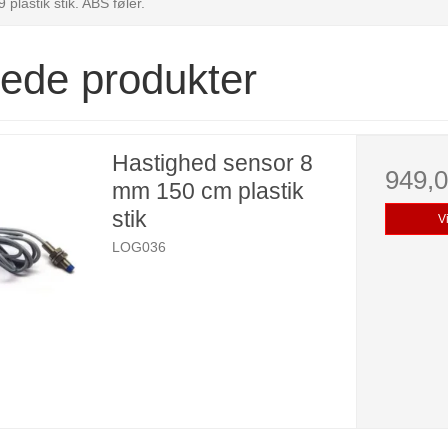
plastik stik. ABS føler.
rede produkter
Hastighed sensor 8
949,
mm 150 cm plastik
stik
V
LOG036