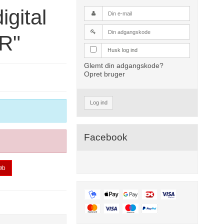
igital
R"
Husk log ind
Glemt din adgangskode?
Opret bruger
Log ind
Facebook
øb