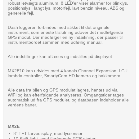
robust letvægts aluminum. 8 LED'er viser alarmer for blinklys,
positionslys, langt lys, motorfejl, lavt benzin niveau, ABS og
generelle fejl.
Dash loggeren forbindes med stikket til det originale
instrument, som eneste tilslutning udover det medfølgende
GPS modul. Der medfølger en ny indækning, der passer til
instrumentbordet sammen med udførlig manual.
Alle indstillinger kan aflæses og indstilles på displayet.
MX2E10 kan udvides med 4 kanals Channel Expansion, LCU
lambda controller, SmartyCam HD kamera og bakkamera.
Alle data fra bilen og GPS modulet lagres, hentes ud via
WiFi og kan efterfølgende analyseres. Omgangstider tages
automatisk ud fra GPS modulet, og databasen indeholder alle
verdens baner.
MX2E
8" TFT farvedisplay, med lyssensor
10 Shift-light, med flerfarvede RGB dioder