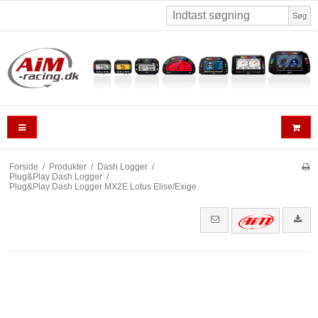
Søg
Forside
/
Produkter
/
Dash Logger
/
Plug&Play Dash Logger
/
Plug&Play Dash Logger MX2E Lotus Elise/Exige