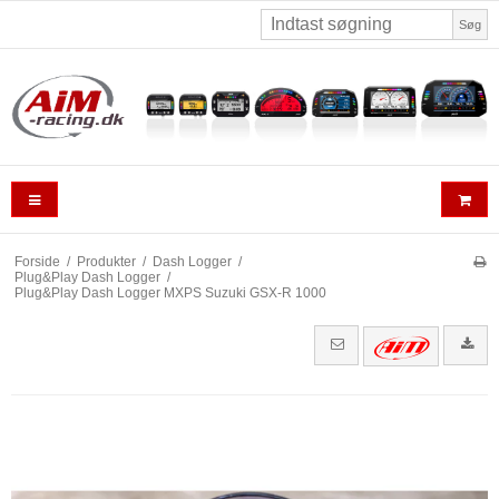
Søg
Forside
/
Produkter
/
Dash Logger
/
Plug&Play Dash Logger
/
Plug&Play Dash Logger MXPS Suzuki GSX-R 1000