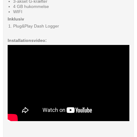
3-akset G-kræfter
4 GB hukommelse
WIFI
Inklusiv
Plug&Play Dash Logger
Installationsvideo: