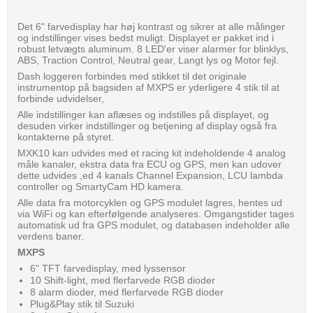
Det 6" farvedisplay har høj kontrast og sikrer at alle målinger
og indstillinger vises bedst muligt. Displayet er pakket ind i
robust letvægts aluminum. 8 LED'er viser alarmer for blinklys,
ABS, Traction Control, Neutral gear, Langt lys og Motor fejl.
Dash loggeren forbindes med stikket til det originale
instrumentop på bagsiden af MXPS er yderligere 4 stik til at
forbinde udvidelser,
Alle indstillinger kan aflæses og indstilles på displayet, og
desuden virker indstillinger og betjening af display også fra
kontakterne på styret.
MXK10 kan udvides med et racing kit indeholdende 4 analog
måle kanaler, ekstra data fra ECU og GPS, men kan udover
dette udvides ,ed 4 kanals Channel Expansion, LCU lambda
controller og SmartyCam HD kamera.
Alle data fra motorcyklen og GPS modulet lagres, hentes ud
via WiFi og kan efterfølgende analyseres. Omgangstider tages
automatisk ud fra GPS modulet, og databasen indeholder alle
verdens baner.
MXPS
6" TFT farvedisplay, med lyssensor
10 Shift-light, med flerfarvede RGB dioder
8 alarm dioder, med flerfarvede RGB dioder
Plug&Play stik til Suzuki