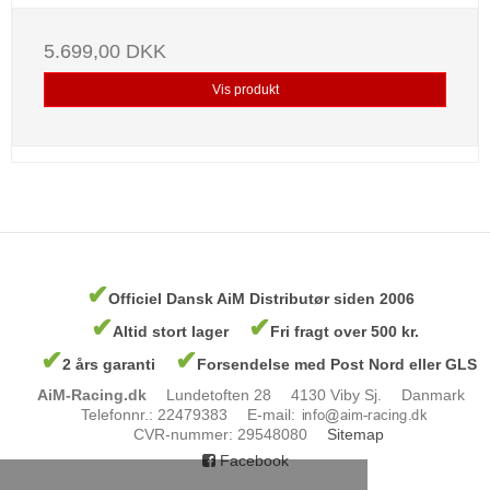
5.699,00 DKK
Vis produkt
✔
Officiel Dansk AiM Distributør siden 2006
✔
✔
Altid stort lager
Fri fragt over 500 kr.
✔
✔
2 års garanti
Forsendelse med Post Nord eller GLS
AiM-Racing.dk
Lundetoften 28
4130 Viby Sj.
Danmark
Telefonnr.
:
22479383
E-mail
:
CVR-nummer
:
29548080
Sitemap
Facebook