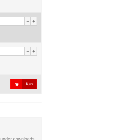
Køb
te under downloads.