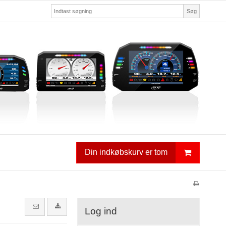
Søg
Din indkøbskurv er tom
Log ind