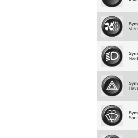
Sym
Var
Sym
Nærl
Sym
Hava
Sym
Spri