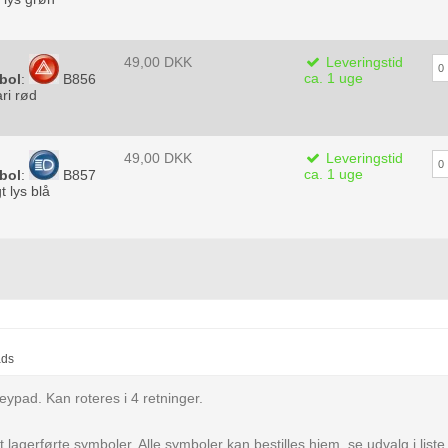
49,00 DKK
Leveringstid
ca. 1 uge
bol
:
B856
ri rød
49,00 DKK
Leveringstid
ca. 1 uge
bol
:
B857
t lys blå
ads
eypad. Kan roteres i 4 retninger.
t lagerførte symboler. Alle symboler kan bestilles hjem, se udvalg i lis