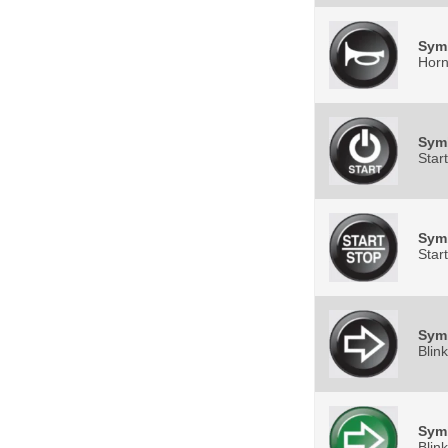
Sym
Hor
Sym
Start
Sym
Star
Sym
Blink
Sym
Blink