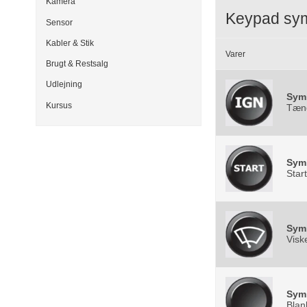
Kamera
Keypad sy
Sensor
Kabler & Stik
Varer
Brugt & Restsalg
Udlejning
Sym
Kursus
Tæn
Sym
Start
Sym
Visk
Sym
Blan