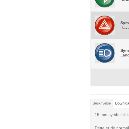
Sym
Hava
Sym
Lang
Beskrivelse
Downlo
15 mm symbol til k
Dette er de normal