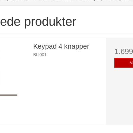
rede produkter
Keypad 4 knapper
1.69
BLI001
V