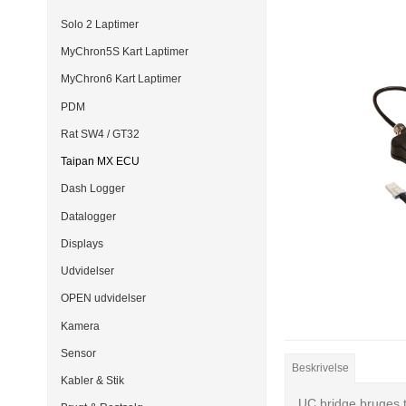
Solo 2 Laptimer
MyChron5S Kart Laptimer
MyChron6 Kart Laptimer
PDM
Rat SW4 / GT32
Taipan MX ECU
Dash Logger
Datalogger
Displays
Udvidelser
OPEN udvidelser
Kamera
Sensor
Beskrivelse
Kabler & Stik
UC bridge bruges t