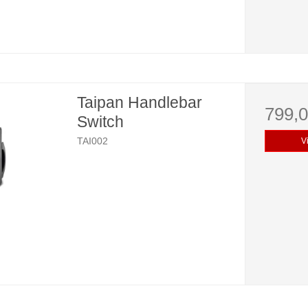
Taipan Handlebar
799,
Switch
TAI002
V