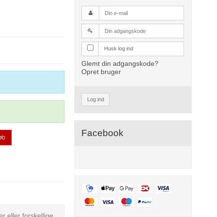
Husk log ind
Glemt din adgangskode?
Opret bruger
Log ind
Facebook
øb
eller forskellige