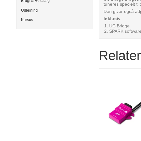
Brugt & Restsalg
tuneres specielt 
Udlejning
Den giver også adga
Inklusiv
Kursus
UC Bridge
SPARK softwar
Relate