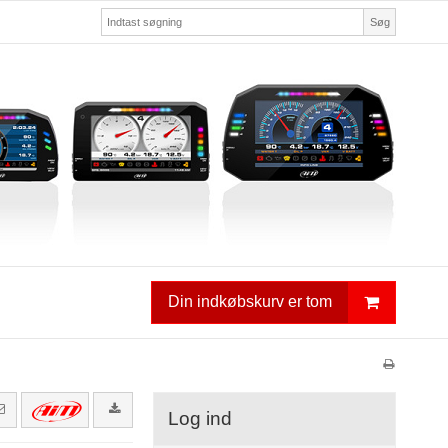
Søg
Din indkøbskurv er tom
Log ind