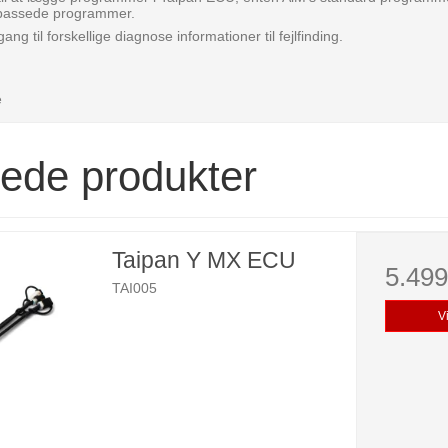
tilpassede programmer.
ng til forskellige diagnose informationer til fejlfinding.
e
rede produkter
Taipan Y MX ECU
5.49
TAI005
V