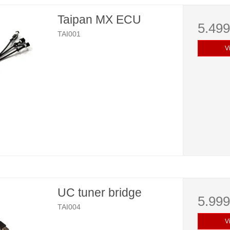
Taipan MX ECU
5.49
TAI001
V
UC tuner bridge
5.99
TAI004
V