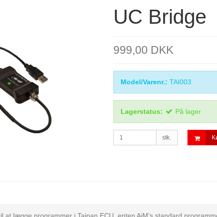
UC Bridge
999,00 DKK
Model/Varenr.:
TAI003
Lagerstatus:
På lager
stk.
K
il at lægge programmer i Taipan ECU, enten AiM's standard programmer 