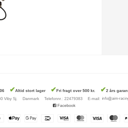
✔
✔
✔
006
Altid stort lager
Fri fragt over 500 kr.
2 års garan
0 Viby Sj.
Danmark
Telefonnr.
:
22479383
E-mail
:
Facebook