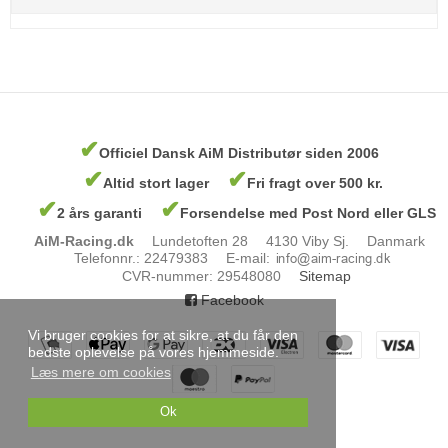
✔
Officiel Dansk AiM Distributør siden 2006
✔
✔
Altid stort lager
Fri fragt over 500 kr.
✔
✔
2 års garanti
Forsendelse med Post Nord eller GLS
AiM-Racing.dk
Lundetoften 28
4130 Viby Sj.
Danmark
Telefonnr.
:
22479383
E-mail
:
CVR-nummer
:
29548080
Sitemap
Facebook
Vi bruger cookies for at sikre, at du får den
bedste oplevelse på vores hjemmeside.
Læs mere om cookies
Ok