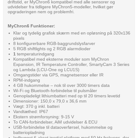
driftstid, er MyChron6 kompatibel med alle sensorer og
udvidelser fra tidligere MyChron5-modeller, hvilket gør
opgraderingen nem og problemfri.
MyChron6 Funktioner:
Klar og tydelig grafisk skærm med en opløsning på 320x136
pixels
8 konfigurerbare RGB-baggrundslysfarver
5 RGB shiftlights og 2 RGB alarmdioder
1
temperaturindgang
Kompatibel med eksterne moduler som MyChron
Expansion, IR Temperature Controller, SmartyCam 3 Series
og Lambda (LCU-One og LCU1S)
Omgangstider via GPS, magnetsensor eller IR
RPM-indgang
4 GB hukommelse – nok til over 3000 timers data
Wi-Fi og Bluetooth-forbindelse til pulsmåler
Genopladeligt lithiumbatteri med op til 20 timers levetid
Dimensioner: 150,0 x 79,0 x 36,6 mm
Vægt: 370 g inkl. batteri
Vandtæthed: IP67
Ekstern strømforsyning: 9-15 V
To CAN-forbindelser, AiM udvidelser & ECU
USB-forbindelse til dataoverførsel, hukommelse og
batteriopladning
Indbygget 6-akset inertial platform med 50 Hz frekvens, der