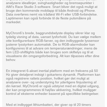
analysere ideallinjer, svinghastigheder og bremsepunkter i
AiM's Race Studio 3-software. Snart bliver det også muligt at
bruge den kommende mobilapp til både Android og iPhone.
Data overføres nemt via trådløst Wi-Fi eller USB-forbindelse.
Laptimeren kan også forbinde til de fleste pulsmålere på
markedet.
MyChron6’s brede, baggrundsbelyste display sikrer klar og
tydelig visning af data, uanset lysforhold. Du kan vælge mellem
otte konfigurerbare RGB-farver, og den indbyggede lyssensor
justerer lysstyrken automatisk. De to RGB-alarmdioder kan
konfigureres til at advare om temperaturændringer, mens de
fem LED-shiftlights både kan bruges som skiftelys og til at
visualisere din omgangsforbedring. Alt kan tilpasses efter dine
behov.
En integreret 6-akset inertial platform med en frekvens på 50
Hz giver detaljeret indsigt i gokartens dynamik. Platformen kan
også registrere rattets position, hvilket gør det muligt at
analysere over- og understyring for yderligere finjustering af
din kørsel. MyChron6 er også udstyret med en digital udgang,
der kan programmeres til høj/lav aktivering, hvilket muliggør
kontrol af eksterne enheder baseret på specifikke betingelser.
Med et indbygget lithiumbatteri, der giver op til 20 timers