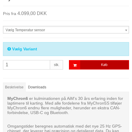
4.099,00 DKK
Pris fra
Vælg Temperatur sensor
Vælg Variant
stk.
Køb
Beskrivelse
Downloads
MyChron6
er kulminationen på AiM's 30 års erfaring inden for
laptimere til karting. Med alle fordelene fra MyChron5S tilføjer
MyChron6 endnu flere muligheder, herunder en ekstra CAN-
forbindelse, USB-C og Bluetooth.
Omgangstider beregnes automatisk med det nye 25 Hz GPS-
chipset, der leverer høj præcision og detaljeret data. Du kan