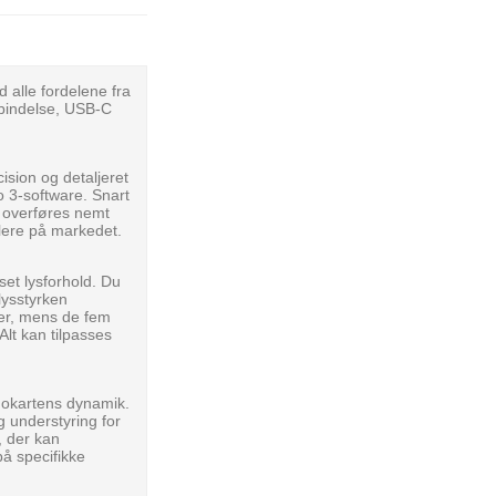
d alle fordelene fra
rbindelse, USB-C
sion og detaljeret
o 3-software. Snart
a overføres nemt
ålere på markedet.
set lysforhold. Du
lysstyrken
ger, mens de fem
Alt kan tilpasses
 gokartens dynamik.
g understyring for
, der kan
på specifikke