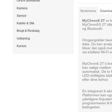
OPEN udvidelser
Kamera
Beskrivelse
Downlo
Sensor
MyChron6
2T
er 
Kabler & Stik
MyChron5S 2T tilf
og Bluetooth.
Brugt & Restsalg
Udlejning
Omgangstider bere
data. Du kan analy
Kursus
bliver det også m
via trådløst Wi-Fi
MyChron6 2T’s bred
kan vælge mellem o
automatisk. De to
LED-shiftlights båd
efter dine behov.
En integreret 6-aks
Platformen kan også
yderligere finjust
programmeres til h
betingelser.