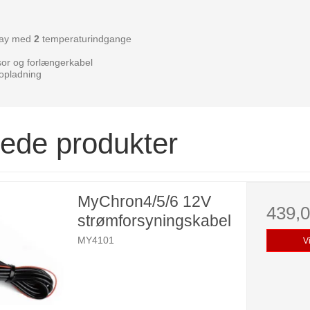
lay med
2
temperaturindgange
or og forlængerkabel
 opladning
rede produkter
MyChron4/5/6 12V
439,
strømforsyningskabel
MY4101
V