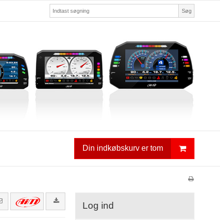
Søg
Din indkøbskurv er tom
Log ind