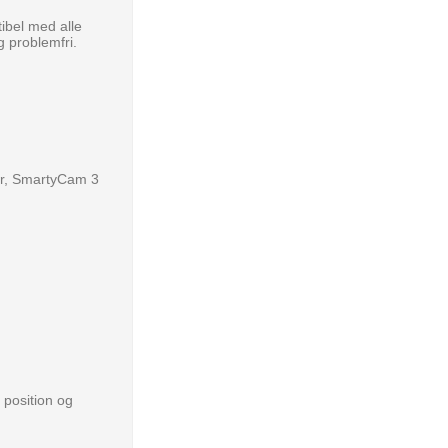
tibel med alle
g problemfri.
er, SmartyCam 3
 position og