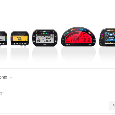
onto
 2T