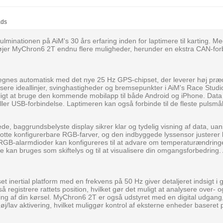
ads
kulminationen på AiM's 30 års erfaring inden for laptimere til karting. Me
øjer MyChron6 2T endnu flere muligheder, herunder en ekstra CAN-fo
gnes automatisk med det nye 25 Hz GPS-chipset, der leverer høj præci
sere ideallinjer, svinghastigheder og bremsepunkter i AiM's Race Studi
uligt at bruge den kommende mobilapp til både Android og iPhone. Dat
 eller USB-forbindelse. Laptimeren kan også forbinde til de fleste pulsm
e, baggrundsbelyste display sikrer klar og tydelig visning af data, uan
tte konfigurerbare RGB-farver, og den indbyggede lyssensor justerer 
 RGB-alarmdioder kan konfigureres til at advare om temperaturændrin
e kan bruges som skiftelys og til at visualisere din omgangsforbedring. 
et inertial platform med en frekvens på 50 Hz giver detaljeret indsigt i
 registrere rattets position, hvilket gør det muligt at analysere over- o
ering af din kørsel. MyChron6 2T er også udstyret med en digital udgang
øj/lav aktivering, hvilket muliggør kontrol af eksterne enheder baseret 