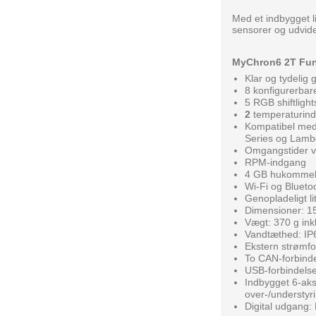
Med et indbygget li
sensorer og udvide
MyChron6 2T Fun
Klar og tydelig
8 konfigurerba
5 RGB shiftligh
2
temperaturin
Kompatibel med
Series og Lam
Omgangstider v
RPM-indgang
4 GB hukommelse
Wi-Fi og Bluetoo
Genopladeligt li
Dimensioner: 1
Vægt: 370 g inkl
Vandtæthed: IP
Ekstern strømfo
To CAN-forbinde
USB-forbindelse
Indbygget 6-akse
over-/understyr
Digital udgang: