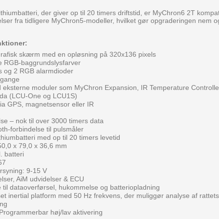
thiumbatteri, der giver op til 20 timers driftstid, er MyChron6 2T kompa
lser fra tidligere MyChron5-modeller, hvilket gør opgraderingen nem o
ktioner:
 grafisk skærm med en opløsning på 320x136 pixels
re RGB-baggrundslysfarver
ts og 2 RGB alarmdioder
dgange
 eksterne moduler som MyChron Expansion, IR Temperature Controll
bda (LCU-One og LCU1S)
ia GPS, magnetsensor eller IR
 – nok til over 3000 timers data
th-forbindelse til pulsmåler
thiumbatteri med op til 20 timers levetid
50,0 x 79,0 x 36,6 mm
. batteri
67
rsyning: 9-15 V
lser, AiM udvidelser & ECU
 til dataoverførsel, hukommelse og batteriopladning
t inertial platform med 50 Hz frekvens, der muliggør analyse af rattets
ing
 Programmerbar høj/lav aktivering