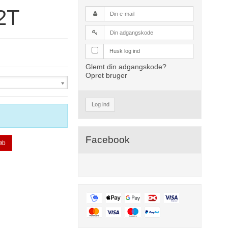
2T
Husk log ind
Glemt din adgangskode?
Opret bruger
Log ind
Facebook
øb