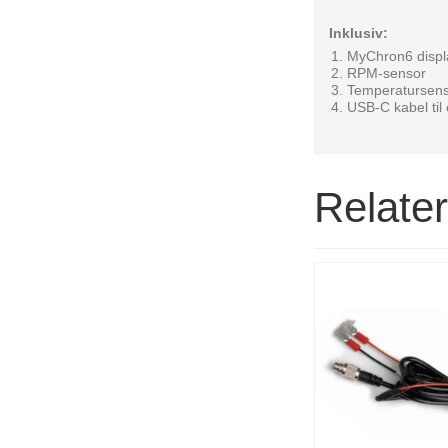
Inklusiv:
MyChron6 disp
RPM-sensor
Temperatursens
USB-C kabel til
Relate