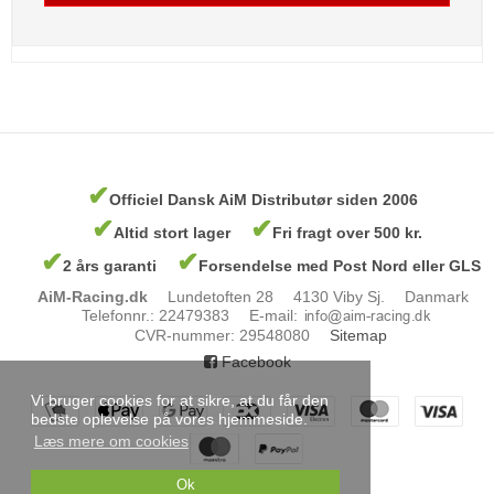
✔
Officiel Dansk AiM Distributør siden 2006
✔
✔
Altid stort lager
Fri fragt over 500 kr.
✔
✔
2 års garanti
Forsendelse med Post Nord eller GLS
AiM-Racing.dk
Lundetoften 28
4130 Viby Sj.
Danmark
Telefonnr.
:
22479383
E-mail
:
CVR-nummer
:
29548080
Sitemap
Facebook
Vi bruger cookies for at sikre, at du får den
bedste oplevelse på vores hjemmeside.
Læs mere om cookies
Ok